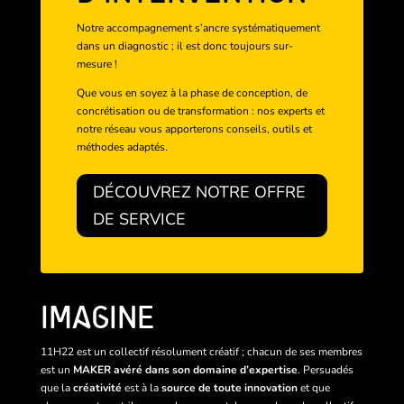
Notre accompagnement s’ancre systématiquement
dans un diagnostic ; il est donc toujours sur-
mesure !
Que vous en soyez à la phase de conception, de
concrétisation ou de transformation : nos experts et
notre réseau vous apporterons conseils, outils et
méthodes adaptés.
DÉCOUVREZ NOTRE OFFRE
DE SERVICE
IMAGINE
11H22 est un collectif résolument créatif ; chacun de ses membres
est un
MAKER avéré dans son domaine d’expertise
. Persuadés
que la
créativité
est à la
source de toute innovation
et que