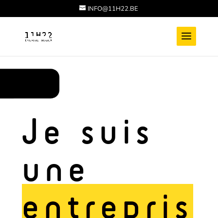
INFO@11H22.BE
Je suis
une
entrepris