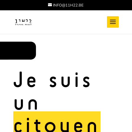
INFO@11H22.BE
Je suis
un
citoyen