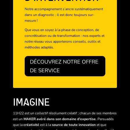
Notre accompagnement s’ancre systématiquement
dans un diagnostic ; il est donc toujours sur-
mesure !
Que vous en soyez à la phase de conception, de
concrétisation ou de transformation : nos experts et
notre réseau vous apporterons conseils, outils et
méthodes adaptés.
DÉCOUVREZ NOTRE OFFRE
DE SERVICE
IMAGINE
11H22 est un collectif résolument créatif ; chacun de ses membres
est un
MAKER avéré dans son domaine d’expertise
. Persuadés
que la
créativité
est à la
source de toute innovation
et que